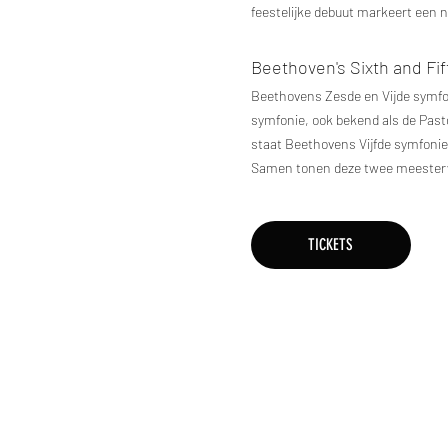
feestelijke debuut markeert een
Beethoven's Sixth and Fi
Beethovens Zesde en Vijde symfo
symfonie, ook bekend als de Pasto
staat Beethovens Vijfde symfoni
Samen tonen deze twee meesterwer
TICKETS