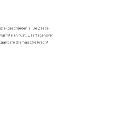
ziekgeschiedenis. De Zesde 
e warmte en rust. Daartegenover 
taanbare dramaische kracht. 