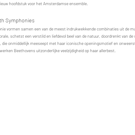
 nieuw hoofdstuk voor het Amsterdamse ensemble.
fth Symphonies
nie vormen samen een van de meest indrukwekkende combinaties uit de mu
rale, schetst een verstild en liefdevol beel van de natuur, doordrenkt van d
e, die onmiddellijk meeseept met haar iconische openingsmotief en onweers
ken Beethovens uitzonderlijke veelzijdigheid op haar allerbest.