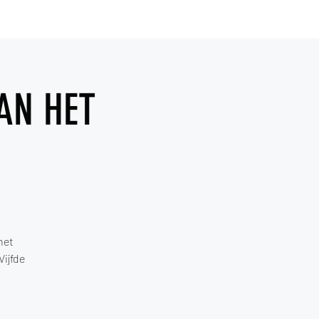
contact
AN HET
het
ijfde