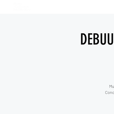
home
DEBUU
Mu
Conc