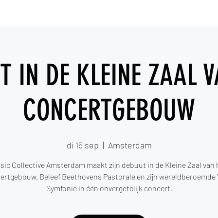
nieuws
concerten
over
media
¡ steun ons !
T IN DE KLEINE ZAAL V
CONCERTGEBOUW
di 15 sep
  |  
Amsterdam
sic Collective Amsterdam maakt zijn debuut in de Kleine Zaal van 
ertgebouw. Beleef Beethovens Pastorale en zijn wereldberoemde V
Symfonie in één onvergetelijk concert.